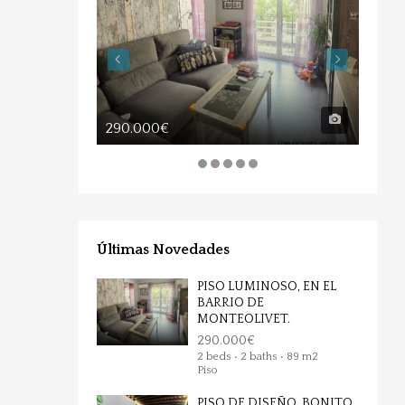
290.000€
850.
Últimas Novedades
PISO LUMINOSO, EN EL
BARRIO DE
MONTEOLIVET.
290.000€
2 beds • 2 baths • 89 m2
Piso
PISO DE DISEÑO, BONITO,