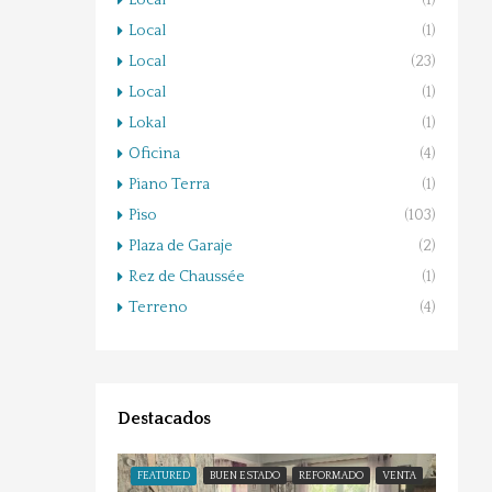
Local
(1)
Local
(1)
Local
(23)
Local
(1)
Lokal
(1)
Oficina
(4)
Piano Terra
(1)
Piso
(103)
Plaza de Garaje
(2)
Rez de Chaussée
(1)
Terreno
(4)
Destacados
FEATURED
BUEN ESTADO
REFORMADO
VENTA
FEATU