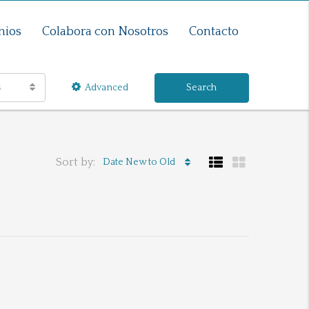
nios
Colabora con Nosotros
Contacto
s
Advanced
Search
Sort by:
Date New to Old