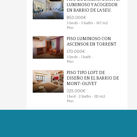
LUMINOSO Y ACOGEDOR
EN BARRIO DE LA SEU.
850.000€
3 beds • 3 baths • 167 m2
Piso
PISO LUMINOSO CON
ASCENSOR EN TORRENT
170.000€
3 beds • 1 bath •
Piso
PISO TIPO LOFT DE
DISEÑO EN EL BARRIO DE
MONT-OLIVET
325.000€
1 bed • 2 baths • 115 m2
Piso