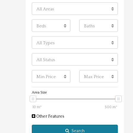
All Areas
Beds
Baths
All Types
All Status
Min Price
Max Price
Area Size
Other Features
Search