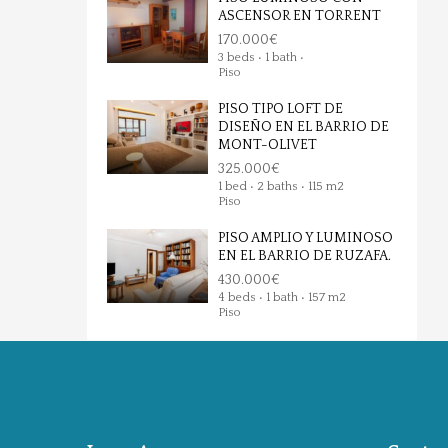
ASCENSOR EN TORRENT
170.000€
3 beds • 1 bath •
Piso
PISO TIPO LOFT DE
DISEÑO EN EL BARRIO DE
MONT-OLIVET
325.000€
1 bed • 2 baths • 115 m2
Piso
PISO AMPLIO Y LUMINOSO
EN EL BARRIO DE RUZAFA.
430.000€
4 beds • 1 bath • 157 m2
Piso