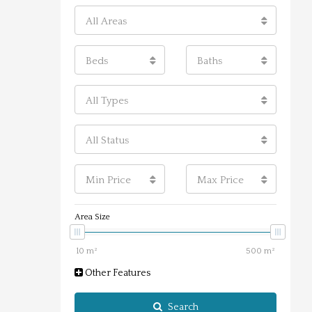
All Areas
Beds
Baths
All Types
All Status
Min Price
Max Price
Area Size
Other Features
Search