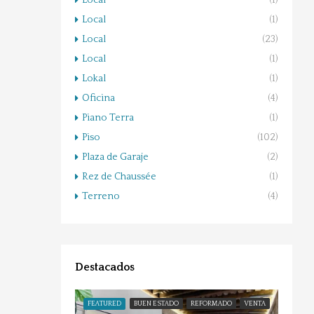
Local
(1)
Local
(1)
Local
(23)
Local
(1)
Lokal
(1)
Oficina
(4)
Piano Terra
(1)
Piso
(102)
Plaza de Garaje
(2)
Rez de Chaussée
(1)
Terreno
(4)
Destacados
FEATURED
BUEN ESTADO
REFORMADO
VENTA
FEATU