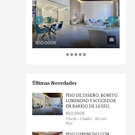
850.000€
170.
Últimas Novedades
PISO DE DISEÑO, BONITO,
LUMINOSO Y ACOGEDOR
EN BARRIO DE LA SEU.
850.000€
3 beds • 3 baths • 167 m2
Piso
PISO LUMINOSO CON