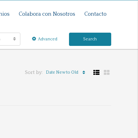
nios
Colabora con Nosotros
Contacto
s
Advanced
Search
Sort by:
Date New to Old