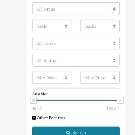
All Areas
Beds
Baths
All Types
All Status
Min Price
Max Price
Area Size
Other Features
Search