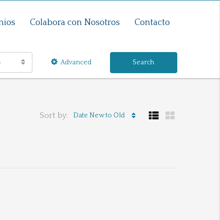
nios
Colabora con Nosotros
Contacto
s
Advanced
Search
Sort by:
Date New to Old