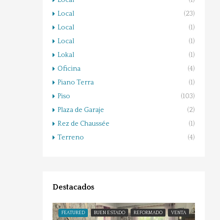
Local
(1)
Local
(23)
Local
(1)
Local
(1)
Lokal
(1)
Oficina
(4)
Piano Terra
(1)
Piso
(103)
Plaza de Garaje
(2)
Rez de Chaussée
(1)
Terreno
(4)
Destacados
FEATURED
BUEN ESTADO
REFORMADO
VENTA
FEATU