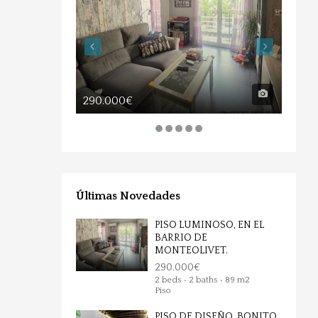
290.000€
850.
Últimas Novedades
PISO LUMINOSO, EN EL
BARRIO DE
MONTEOLIVET.
290.000€
2 beds • 2 baths • 89 m2
Piso
PISO DE DISEÑO, BONITO,