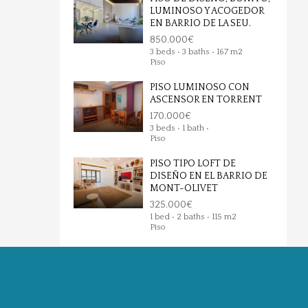
LUMINOSO Y ACOGEDOR
EN BARRIO DE LA SEU.
850.000€
3 beds • 3 baths • 167 m2
Piso
PISO LUMINOSO CON
ASCENSOR EN TORRENT
170.000€
3 beds • 1 bath •
Piso
PISO TIPO LOFT DE
DISEÑO EN EL BARRIO DE
MONT-OLIVET
325.000€
1 bed • 2 baths • 115 m2
Piso