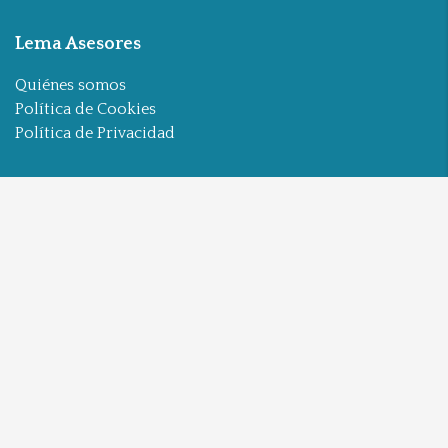
Lema Asesores
Quiénes somos
Política de Cookies
Política de Privacidad
Contacta con Nosotros
Carrer de Roteros, 15, 46003 Valencia
+34 961 042 983 - + 34 670 50 88 98
info@lema-asesores.com
Apúntate a nuestra Newsletter
Enviar
Síguenos en: