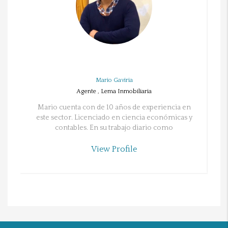
Mario Gaviria
Agente , Lema Inmobiliaria
Mario cuenta con de 10 años de experiencia en
este sector. Licenciado en ciencia económicas y
contables. En su trabajo diario como
coordinador de equipo se esfuerza en que los
c
agentes puedan lograr sus objetivos:
View Profile
asesorándoles y ayudándoles en todo lo
posible. Es una persona cercana y empática y de
confianza.