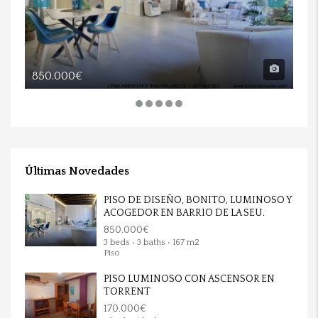
850.000€
17
Últimas Novedades
PISO DE DISEÑO, BONITO, LUMINOSO Y
ACOGEDOR EN BARRIO DE LA SEU.
850.000€
3 beds • 3 baths • 167 m2
Piso
PISO LUMINOSO CON ASCENSOR EN
TORRENT
170.000€