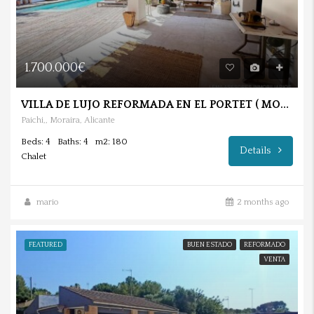
1.700.000€
VILLA DE LUJO REFORMADA EN EL PORTET ( MORAIRA).
Paichi,, Moraira, Alicante
Beds: 4
Baths: 4
m2: 180
Details
Chalet
mario
2 months ago
FEATURED
BUEN ESTADO
REFORMADO
VENTA