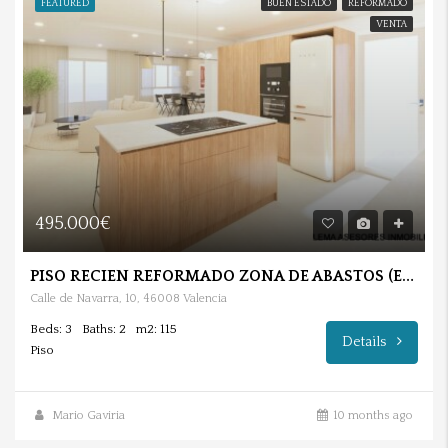
FEATURED
BUEN ESTADO
REFORMADO
VENTA
495.000€
PISO RECIEN REFORMADO ZONA DE ABASTOS (EXTREMURS).
Calle de Navarra, 10, 46008 Valencia
Beds: 3
Baths: 2
m2: 115
Details
Piso
Mario Gaviria
10 months ago