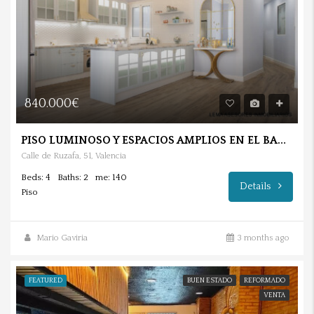
840.000€
PISO LUMINOSO Y ESPACIOS AMPLIOS EN EL BARRIO DE RUZAFA.
Calle de Ruzafa, 51, Valencia
Beds: 4
Baths: 2
me: 140
Details
Piso
Mario Gaviria
3 months ago
FEATURED
BUEN ESTADO
REFORMADO
VENTA