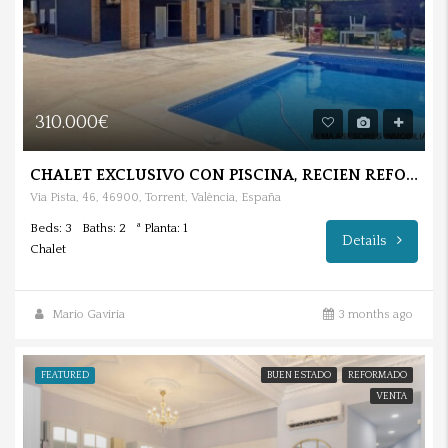
310.000€
CHALET EXCLUSIVO CON PISCINA, RECIEN REFORMADO EN TORRENT.
Via Pista, 46, 46900, Torrent, València, España
Beds: 3
Baths: 2
ª Planta: 1
Details
Chalet
Mario Gaviria
3 months ago
FEATURED
BUEN ESTADO
REFORMADO
VENTA