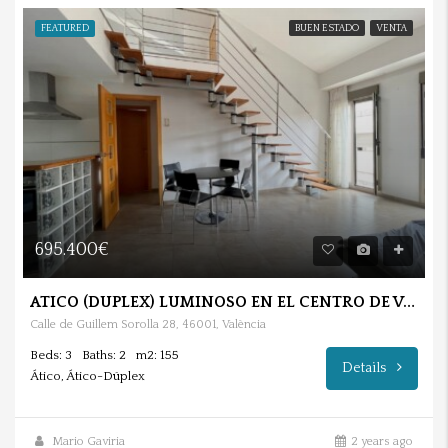
FEATURED
BUEN ESTADO
VENTA
695.400€
ATICO (DUPLEX) LUMINOSO EN EL CENTRO DE VALENCIA.
Calle de Guillem Sorolla 28, 46001, València
Beds: 3
Baths: 2
m2: 155
Details
Ático, Ático-Dúplex
Mario Gaviria
2 years ago