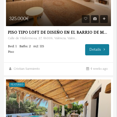
325.000€
PISO TIPO LOFT DE DISEÑO EN EL BARRIO DE MONT-OLIVET
Calle de Vilafermosa, 27, 46006, València, València, España
Bed: 1
Baths: 2
m2: 115
Details
Piso
Cristian Sarmiento
4 weeks ago
FEATURED