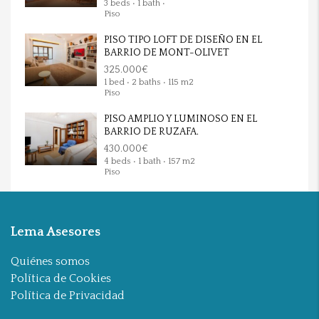
3 beds • 1 bath •
Piso
PISO TIPO LOFT DE DISEÑO EN EL
BARRIO DE MONT-OLIVET
325.000€
1 bed • 2 baths • 115 m2
Piso
PISO AMPLIO Y LUMINOSO EN EL
BARRIO DE RUZAFA.
430.000€
4 beds • 1 bath • 157 m2
Piso
Lema Asesores
Quiénes somos
Política de Cookies
Política de Privacidad