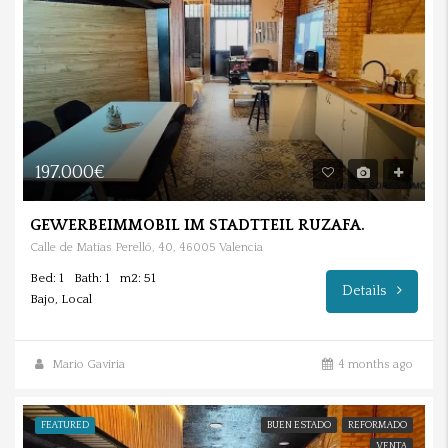
197.000€
GEWERBEIMMOBIL IM STADTTEIL RUZAFA.
Calle de Matías Perelló, 40, 46005 Valencia
Bed: 1
Bath: 1
m2: 51
Details
Bajo, Local
Mario Gaviria
4 months ago
FEATURED
BUEN ESTADO
REFORMADO
VENTA