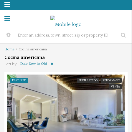
Home
Cocina americana
Cocina americana
Date New to Old
Sort by:
FEATURED
BUEN ESTADO
REFORMADO
VENTA