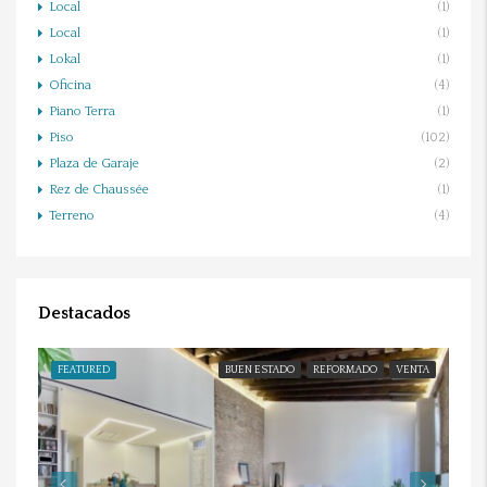
Local
(1)
Local
(1)
Lokal
(1)
Oficina
(4)
Piano Terra
(1)
Piso
(102)
Plaza de Garaje
(2)
Rez de Chaussée
(1)
Terreno
(4)
Destacados
FEATURED
BUEN ESTADO
REFORMADO
VENTA
FE