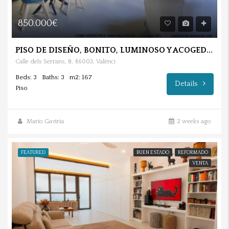
850.000€
PISO DE DISEÑO, BONITO, LUMINOSO Y ACOGEDOR EN BARRIO DE LA SEU.
Calle dels Serrans, 8, 46003, Valènci
Beds: 3
Baths: 3
m2: 167
Details
Piso
Mario Gaviria
2 weeks ago
FEATURED
BUEN ESTADO
REFORMADO
VENTA