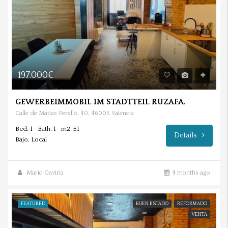
197.000€
GEWERBEIMMOBIL IM STADTTEIL RUZAFA.
Calle de Matías Perelló, 40, 46005 Valencia
Bed: 1
Bath: 1
m2: 51
Details
Bajo, Local
Mario Gaviria
4 months ago
FEATURED
BUEN ESTADO
REFORMADO
VENTA