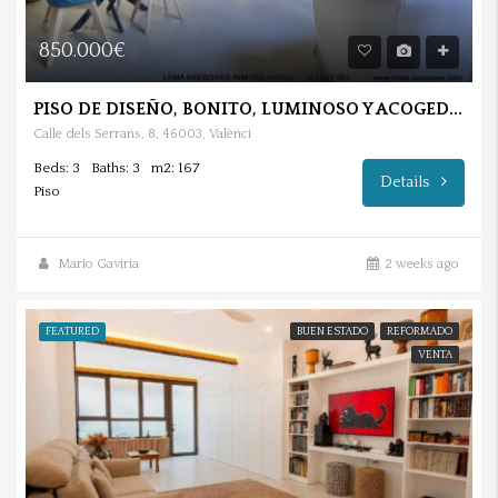
850.000€
PISO DE DISEÑO, BONITO, LUMINOSO Y ACOGEDOR EN BARRIO DE LA SEU.
Calle dels Serrans, 8, 46003, Valènci
Beds: 3
Baths: 3
m2: 167
Details
Piso
Mario Gaviria
2 weeks ago
FEATURED
BUEN ESTADO
REFORMADO
VENTA