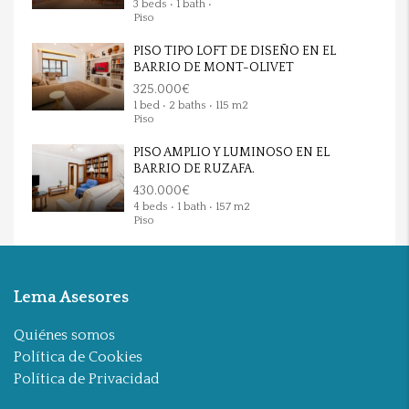
3 beds • 1 bath •
Piso
PISO TIPO LOFT DE DISEÑO EN EL
BARRIO DE MONT-OLIVET
325.000€
1 bed • 2 baths • 115 m2
Piso
PISO AMPLIO Y LUMINOSO EN EL
BARRIO DE RUZAFA.
430.000€
4 beds • 1 bath • 157 m2
Piso
Lema Asesores
Quiénes somos
Política de Cookies
Política de Privacidad