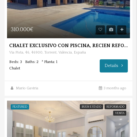
310.000€
CHALET EXCLUSIVO CON PISCINA, RECIEN REFORMADO EN TORRENT.
Via Pista, 46, 46900, Torrent, València, España
Beds: 3
Baths: 2
ª Planta: 1
Details
Chalet
Mario Gaviria
3 months ago
FEATURED
BUEN ESTADO
REFORMADO
VENTA