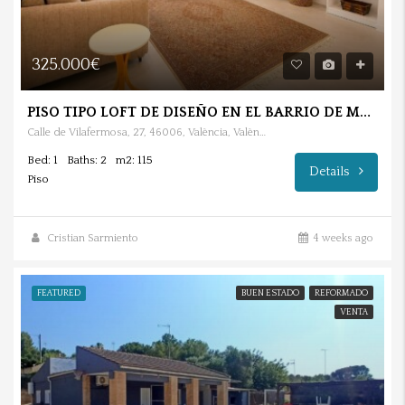
325.000€
PISO TIPO LOFT DE DISEÑO EN EL BARRIO DE MONT-OLIVET
Calle de Vilafermosa, 27, 46006, València, València, España
Bed: 1
Baths: 2
m2: 115
Details
Piso
Cristian Sarmiento
4 weeks ago
FEATURED
BUEN ESTADO
REFORMADO
VENTA