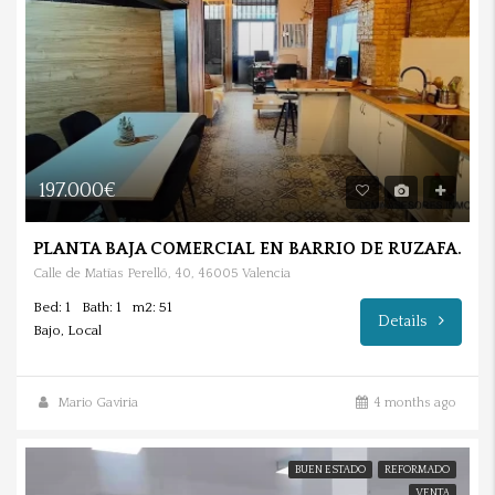
197.000€
PLANTA BAJA COMERCIAL EN BARRIO DE RUZAFA.
Calle de Matías Perelló, 40, 46005 Valencia
Bed: 1
Bath: 1
m2: 51
Details
Bajo, Local
Mario Gaviria
4 months ago
BUEN ESTADO
REFORMADO
VENTA