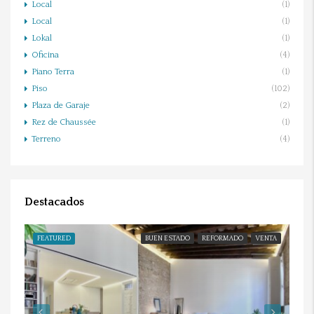
Local
(1)
Local
(1)
Lokal
(1)
Oficina
(4)
Piano Terra
(1)
Piso
(102)
Plaza de Garaje
(2)
Rez de Chaussée
(1)
Terreno
(4)
Destacados
FEATURED
BUEN ESTADO
REFORMADO
VENTA
FE