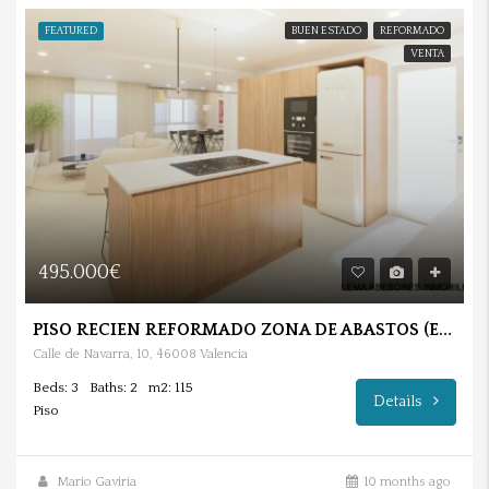
FEATURED
BUEN ESTADO
REFORMADO
VENTA
495.000€
PISO RECIEN REFORMADO ZONA DE ABASTOS (EXTREMURS).
Calle de Navarra, 10, 46008 Valencia
Beds: 3
Baths: 2
m2: 115
Details
Piso
Mario Gaviria
10 months ago