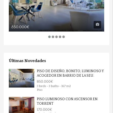
850.000€
17
Últimas Novedades
PISO DE DISEÑO, BONITO, LUMINOSO Y
ACOGEDOR EN BARRIO DE LA SEU.
850.000€
3 beds • 3 baths • 167 m2
Piso
PISO LUMINOSO CON ASCENSOR EN
TORRENT
170.000€