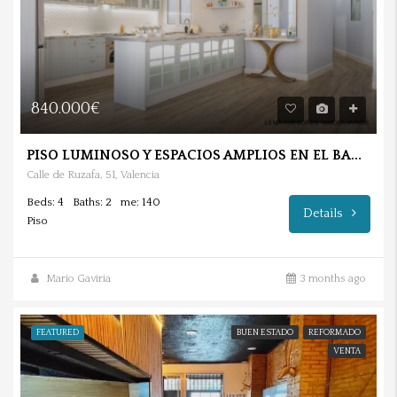
840.000€
PISO LUMINOSO Y ESPACIOS AMPLIOS EN EL BARRIO DE RUZAFA.
Calle de Ruzafa, 51, Valencia
Beds: 4
Baths: 2
me: 140
Details
Piso
Mario Gaviria
3 months ago
FEATURED
BUEN ESTADO
REFORMADO
VENTA