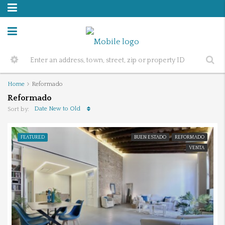
Home
Reformado
Reformado
Date New to Old
Sort by:
FEATURED
BUEN ESTADO
REFORMADO
VENTA