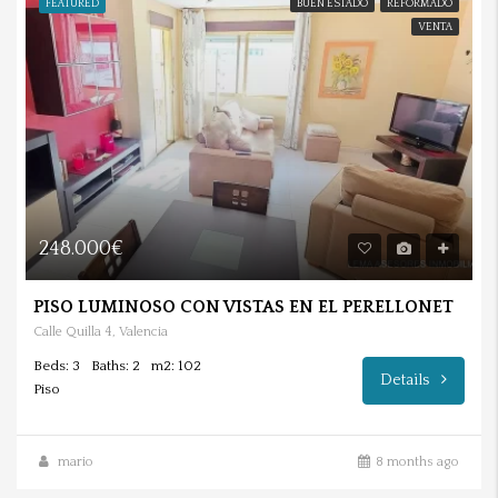
FEATURED
BUEN ESTADO
REFORMADO
VENTA
248.000€
PISO LUMINOSO CON VISTAS EN EL PERELLONET
Calle Quilla 4, Valencia
Beds: 3
Baths: 2
m2: 102
Details
Piso
mario
8 months ago