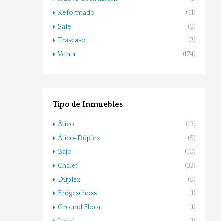
Reformado
(41)
Sale
(5)
Traspaso
(3)
Venta
(174)
Tipo de Inmuebles
Ático
(13)
Ático-Dúplex
(5)
Bajo
(10)
Chalet
(33)
Dúplex
(5)
Erdgeschoss
(1)
Ground Floor
(1)