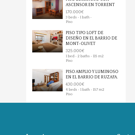
ASCENSOR EN TORRENT
170.000€
3 beds • 1 bath •
Piso
PISO TIPO LOFT DE
DISEÑO EN EL BARRIO DE
MONT-OLIVET
325.000€
1 bed • 2 baths • 115 m2
Piso
PISO AMPLIO Y LUMINOSO
EN EL BARRIO DE RUZAFA.
430.000€
4 beds • 1 bath • 157 m2
Piso