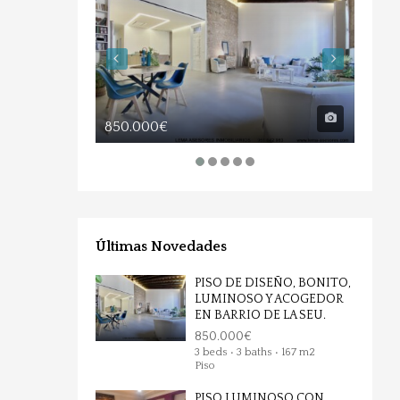
850.000€
170.
Últimas Novedades
PISO DE DISEÑO, BONITO,
LUMINOSO Y ACOGEDOR
EN BARRIO DE LA SEU.
850.000€
3 beds • 3 baths • 167 m2
Piso
PISO LUMINOSO CON