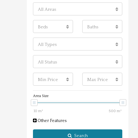
All Areas
Beds
Baths
All Types
All Status
Min Price
Max Price
Area Size
Other Features
Search