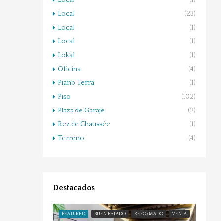
Local
(1)
Local
(23)
Local
(1)
Local
(1)
Lokal
(1)
Oficina
(4)
Piano Terra
(1)
Piso
(102)
Plaza de Garaje
(2)
Rez de Chaussée
(1)
Terreno
(4)
Destacados
FEATURED
BUEN ESTADO
REFORMADO
VENTA
FEATU