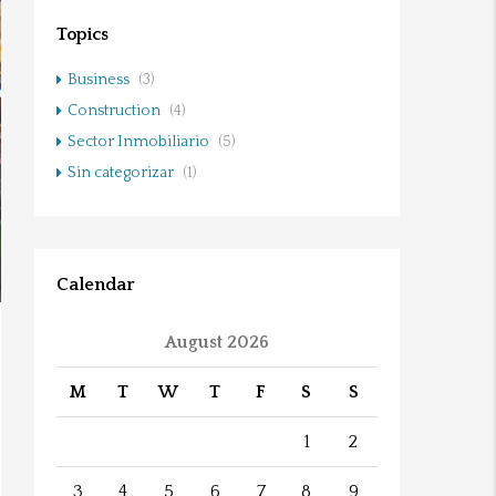
Topics
Business
(3)
Construction
(4)
Sector Inmobiliario
(5)
Sin categorizar
(1)
Calendar
August 2026
M
T
W
T
F
S
S
1
2
3
4
5
6
7
8
9