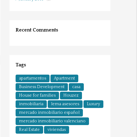
Recent Comments
Tags
apartamentos
Apartment
Business Development
casa
House for families
Houzez
inmobiliaria
lema asesores
Luxury
mercado inmobiliario español
mercado inmobiliario valenciano
Real Estate
viviendas