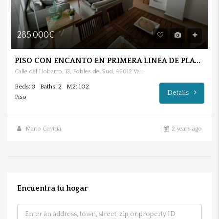
285.000€
PISO CON ENCANTO EN PRIMERA LINEA DE PLAYA EN EL PERELLONET.
Calle del Llobarro, 13, Pobles del Sud, 46012 València
Beds: 3
Baths: 2
M2: 102
Details
Piso
Mario Gaviria
2 years ago
Encuentra tu hogar