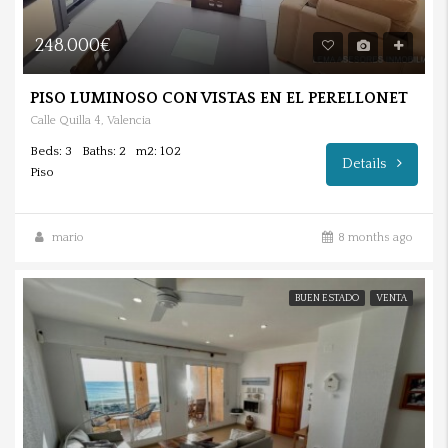
248.000€
PISO LUMINOSO CON VISTAS EN EL PERELLONET
Calle Quilla 4, Valencia
Beds: 3
Baths: 2
m2: 102
Details
Piso
mario
8 months ago
BUEN ESTADO
VENTA