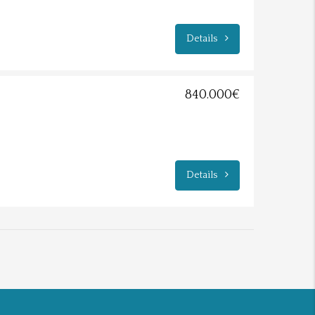
Details
840.000€
Details