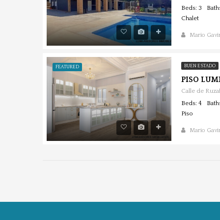
Beds: 3
Bath
Chalet
Mario Gavir
BUEN ESTADO
FEATURED
Calle de Ruzaf
Beds: 4
Bath
Piso
Mario Gavir