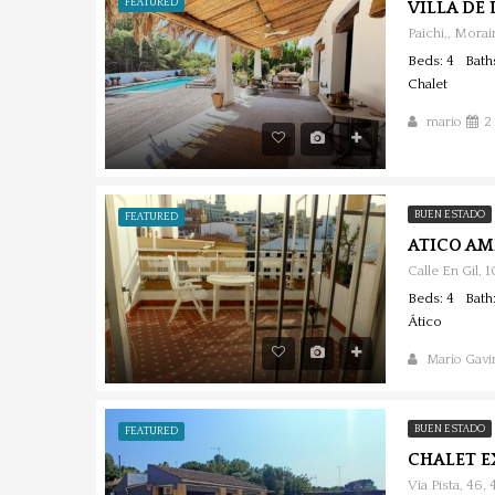
FEATURED
Paichi,, Morai
Beds: 4
Bath
Chalet
mario
2
BUEN ESTADO
FEATURED
ATICO AM
Calle En Gil, 
Beds: 4
Bath:
Ático
Mario Gavir
BUEN ESTADO
FEATURED
Via Pista, 46,