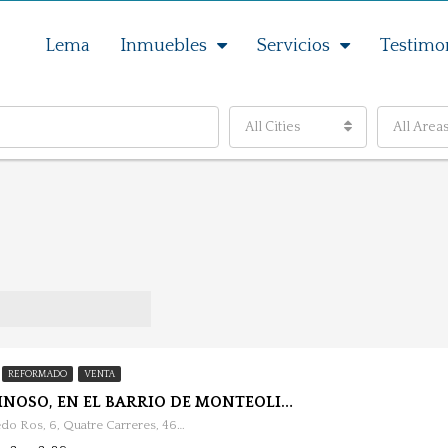
Lema
Inmuebles
Servicios
Testimo
All Cities
All Area
REFORMADO
VENTA
PISO LUMINOSO, EN EL BARRIO DE MONTEOLIVET.
Calle Godofredo Ros, 6, Quatre Carreres, 46006 Valencia