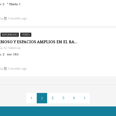
s: 2
ª Planta: 1
ia
3 months ago
REFORMADO
VENTA
PISO LUMINOSO Y ESPACIOS AMPLIOS EN EL BARRIO DE RUZAFA.
a, 51, Valencia
s: 2
me: 140
ia
3 months ago
2
3
4
1