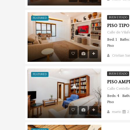
BUEN ESTADO
FEATURED
Bed: 1
Baths:
Piso
Cristian Sa
BUEN ESTADO
FEATURED
Calle Centelle
Beds: 4
Bath:
Piso
mario
2