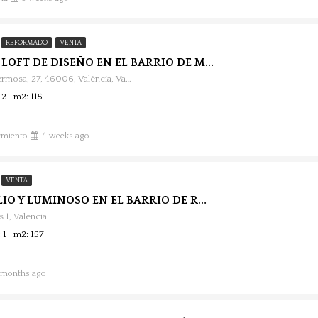
REFORMADO
VENTA
PISO TIPO LOFT DE DISEÑO EN EL BARRIO DE MONT-OLIVET
Calle de Vilafermosa, 27, 46006, València, València, España
 2
m2: 115
rmiento
4 weeks ago
VENTA
PISO AMPLIO Y LUMINOSO EN EL BARRIO DE RUZAFA.
s 1, Valencia
 1
m2: 157
 months ago