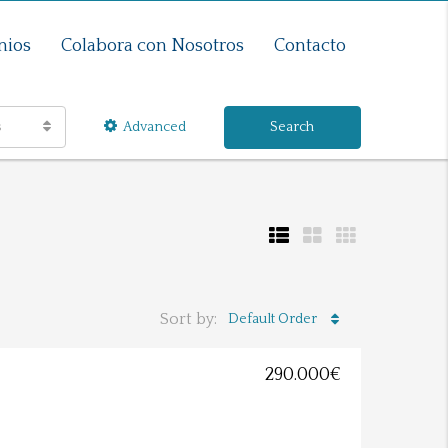
nios
Colabora con Nosotros
Contacto
s
Advanced
Search
Sort by:
Default Order
290.000€