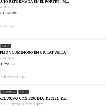
VILLA DE LUJO REFORMADA EN EL PORTET ( MORAIRA).
ra, Alicante
s: 4
m2: 180
 months ago
VENTA
PLIO Y LUMINOSO EN CIUTAT VELLA
10, Valencia
 1
m2: 103
ia
3 months ago
REFORMADO
VENTA
CHALET EXCLUSIVO CON PISCINA, RECIEN REFORMADO EN TORRENT.
 46900, Torrent, València, España