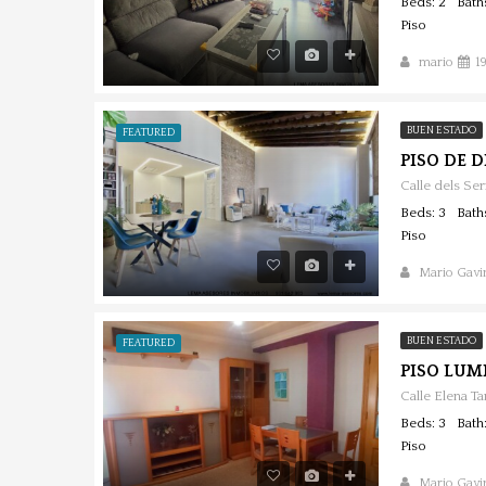
Beds: 2
Bath
Piso
mario
1
BUEN ESTADO
FEATURED
Calle dels Se
Beds: 3
Bath
Piso
Mario Gavir
BUEN ESTADO
FEATURED
PISO LUM
Beds: 3
Bath:
Piso
Mario Gavir