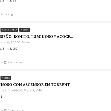
s: 2
m2: 89
9 hours ago
REFORMADO
VENTA
PISO DE DISEÑO, BONITO, LUMINOSO Y ACOGEDOR EN BARRIO DE LA SEU.
rrans, 8, 46003, Valènci
s: 3
m2: 167
ia
2 weeks ago
VENTA
INOSO CON ASCENSOR EN TORRENT
Calle Elena Tamarit, 11, 46900, Torrent, València, España
 1
ia
3 weeks ago