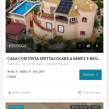
495.000€
CASA CON VISTA SPETTACOLARE A SANET E NEGRALS (ALICANTE)
Calle Sirio, 55, 03769, Sanet y Negrals, Alicante, España
Beds: 5
Baths: 4
m2: 250
Details
Chalet
Mario Gaviria
9 months ago
FEATURED
BUEN ESTADO
VENTA