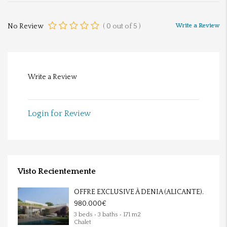
No Review
(
0
out of
5
)
Write a Review
Write a Review
Login for Review
Visto Recientemente
OFFRE EXCLUSIVE À DENIA (ALICANTE).
980.000€
3 beds • 3 baths • 171 m2
Chalet