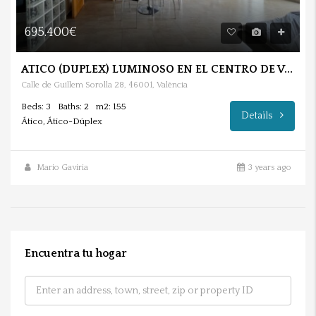
695.400€
ATICO (DUPLEX) LUMINOSO EN EL CENTRO DE VALENCIA.
Calle de Guillem Sorolla 28, 46001, València
Beds: 3
Baths: 2
m2: 155
Details
Ático, Ático-Dúplex
Mario Gaviria
3 years ago
Encuentra tu hogar