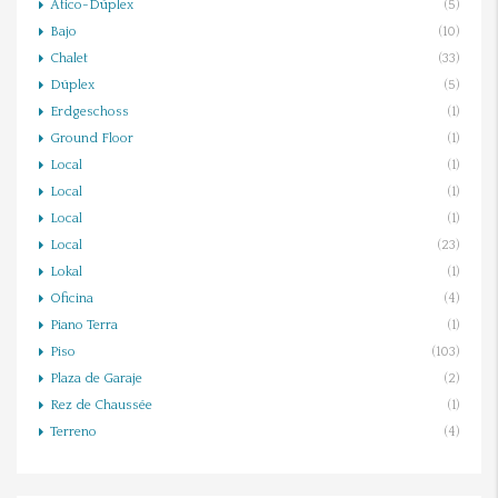
Ático-Dúplex
(5)
Bajo
(10)
Chalet
(33)
Dúplex
(5)
Erdgeschoss
(1)
Ground Floor
(1)
Local
(1)
Local
(1)
Local
(1)
Local
(23)
Lokal
(1)
Oficina
(4)
Piano Terra
(1)
Piso
(103)
Plaza de Garaje
(2)
Rez de Chaussée
(1)
Terreno
(4)